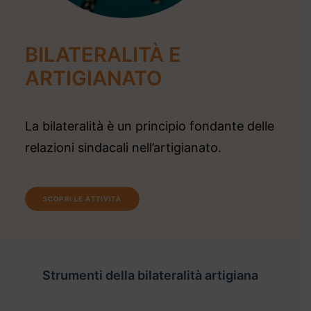
FACEBOOK
YOUTUBE
BILATERALITÀ E
LINKEDIN
ARTIGIANATO
SINA Web
Ricerca
La bilateralità è un principio fondante delle
relazioni sindacali nell’artigianato.
SCOPRI LE ATTIVITÀ
Strumenti della bilateralità artigiana