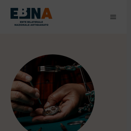
CHI SIAMO
ATTIVITÀ
NEWS
VIDEO
FAQ
PRIVACY
ARCHIVIO
MODULISTICA
DOCUMENTI